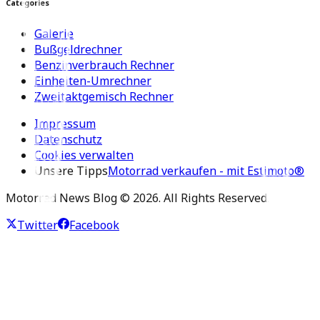
Categories
Galerie
Bußgeldrechner
Benzinverbrauch Rechner
Einheiten-Umrechner
Zweitaktgemisch Rechner
Impressum
Datenschutz
Cookies verwalten
Unsere Tipps
Motorrad verkaufen - mit Estimoto®
Motorrad News Blog ©
2026
. All Rights Reserved.
Twitter
Facebook