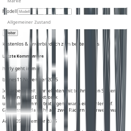
Marke
Modell
Allgemeiner
Zustand
Allgemeiner Zustand
kostenlos & unverbindlich zum besten Preis
Letzte Kommentare
harly geht immer
birnes
11 November 2025
Ich arbeite seit Jahrzehnten mit technischen Systemen,
Mechanik und Elektronik
und immer, immer trat irgend wann ein Fehler auf.
Gut dass ich da nicht auf zwei Rädern unterwegs war.
Achim
05 November 2025