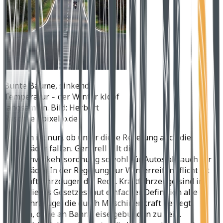
Bunte Bäume, sinkende
Temperatur – der Winter klopf
langsam an. Bild: Herbert
Raschke / pixelio.de
Fraglich ist nun, ob unter diese Regelung auch die
Motorräder fallen. Generell gilt die
Straßenverkehrsordnung sowohl für Autos als auch für
Motorräder. In der Regelung zur Winterreifenpflicht ist
von Kraftfahrzeugen die Rede. Kraftfahrzeuge sind im
Sinne dieses Gesetzes laut einfacher Definition alle
Landfahrzeuge, die durch Maschinenkraft bewegt
werden, ohne an Bahngleise gebunden zu sein.