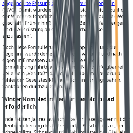
abgeänderte Fassung der Straßenverkehrsordnung
(StVO). Damit wurde eine Rechtsunsicherheit bezüglich
der Winterreifenpflicht für Kraftfahrzeuge aus der Welt
geschafft. Früher hieß es lapidar: „Bei Kraftfahrzeugen
ist die Ausrüstung an die Wetterverhältnisse
anzupassen“.
Doch diese Formulierung war zu unpräzise und die
Regelung wurde dementsprechend variabel und nach
eigenem Ermessen ausgelegt. Diese weiche
Formulierung führte auch zu einer Nichtverfolgbarkeit
bei einem „Verstoß“, da sich Polizeibeamte aufgrund
fehlender Gesetztes Klarheit nicht in der Lage sahen,
Sanktionen durchzusetzen.
Winter Kompletträder für das Motorrad
erforderlich
Ende letzten Jahres nun schaffte der Gesetzgeber mit der
Neuformulierung des betreffenden Abschnitts zu „bei
Schneeglätte, Schneematsch, Reifenglätte oder Glatteis