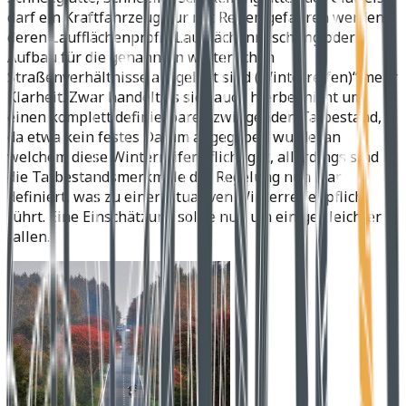
darf ein Kraftfahrzeug nur mit Reifen gefahren werden,
deren Laufflächenprofil, Laufflächenmischung oder
Aufbau für die genannten winterlichen
Straßenverhältnisse ausgelegt sind (Winterreifen)“ mehr
Klarheit. Zwar handelt es sich auch hierbei nicht um
einen komplett definierbaren zwingenden Tatbestand,
da etwa kein festes Datum angegeben wurde, an
welchem diese Winterreifenpflicht gilt, allerdings sind
die Tatbestandsmerkmale der Regelung nun klar
definiert, was zu einer situativen Winterreifenpflicht
führt. Eine Einschätzung sollte nun um einiges leichter
fallen.