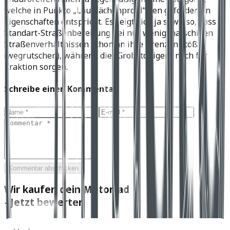
welche in Punkto „Laufflächenprofil“ den geforderten
Eigenschaften entspricht. Es zeigt sich ja sowieso, dass
Standart-Straßenbereifung bei nur wenig matschigen
Straßenverhältnissen schon an ihre Grenzen stößt
(wegrutschen), während die „Grobstolligen“ noch für
Traktion sorgen.
Schreibe einen Kommentar
Kommentar abschicken
Wir kaufen dein Motorrad
- Jetzt bewerten
Marke