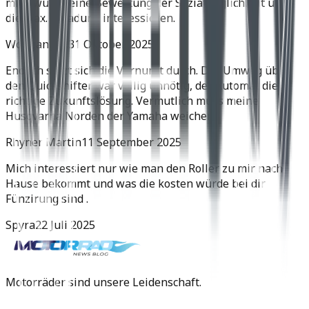
mich würde eine Bewertung der Soziatauglichkeit und
die max. Zuladung interessieren.
Wolfgang H.
31 Oktober 2025
Endlich setzt sich die Vernunft durch. Der Umweg über
den Quickshifter war völlig unnötig, der Automat die
richtige Zukunftslösung. Vermutlich muss meine
Husqvarna Norden der Yamaha weichen.
Rhyner Martin
11 September 2025
Mich interessiert nur wie man den Roller zu mir nach
Hause bekommt und was die kosten würde bei dir
Fünzirung sind .
Spyra
22 Juli 2025
Motorräder sind unsere Leidenschaft.