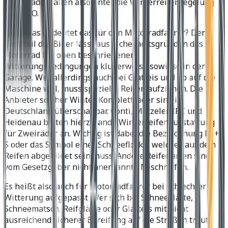
Motorräder fallen also unter die Winterreifenregelung
der StVO.
Doch was bedeutet das für den Motorradfahrer? Der
Großteil der Biker lässt aus Sicherheitsgründen das
Motorrad bei oben beschriebenen
Witterungsbedingungen klugerweise sowieso in der
Garage. Wer allerdings auch bei Glatteis und Co auf die
Maschine will, muss spezielle Reifen aufziehen. Die
Anbieter solcher Winter Kompletträder sind in
Deutschland überschaubar. Conti, Metzeler, IRC und
Heidenau bieten hierzulande Winterreifenausstattung
für Zweiräder an. Wichtig ist dabei die Bezeichnung M +
S oder das Symbol einer Schneeflocke, welches auf dem
Reifen abgebildet sein muss. Andere Reifenarten sind
vom Gesetzgeber nicht anerkannte Mischreifen.
Es heißt also auch für Motorradfahrer bei schlechter
Witterung aufgepasst. Wer sich bei Schneeglätte,
Schneematsch, Reifglätte oder Glatteis mit nicht
ausreichend sicherer Bereifung auf die Straßen traut,