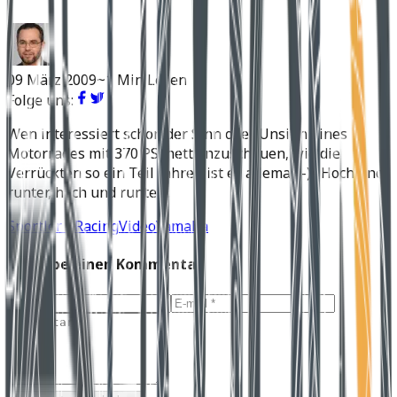
09 März 2009
~1 Min Lesen
Folge uns:
Wen interessiert schon der Sinn oder Unsinn eines
Motorrades mit 370 PS, nett anzuschauen, wie die
Verrückten so ein Teil fahren ist es allemal ;-) . Hoch und
runter, hoch und runter…
Sportler / Racing
Video
Yamaha
Schreibe einen Kommentar