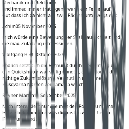
Mechanik und Elektronik
und immer, immer trat irgend wann ein Fehler auf.
Gut dass ich da nicht auf zwei Rädern unterwegs war.
Achim
05 November 2025
mich würde eine Bewertung der Soziatauglichkeit und
die max. Zuladung interessieren.
Wolfgang H.
31 Oktober 2025
Endlich setzt sich die Vernunft durch. Der Umweg über
den Quickshifter war völlig unnötig, der Automat die
richtige Zukunftslösung. Vermutlich muss meine
Husqvarna Norden der Yamaha weichen.
Rhyner Martin
11 September 2025
Mich interessiert nur wie man den Roller zu mir nach
Hause bekommt und was die kosten würde bei dir
Fünzirung sind .