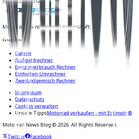
Spyra
22 Juli 2025
Motorräder sind unsere Leidenschaft.
Categories
Galerie
Bußgeldrechner
Benzinverbrauch Rechner
Einheiten-Umrechner
Zweitaktgemisch Rechner
Impressum
Datenschutz
Cookies verwalten
Unsere Tipps
Motorrad verkaufen - mit Estimoto®
Motorrad News Blog ©
2026
. All Rights Reserved.
Twitter
Facebook