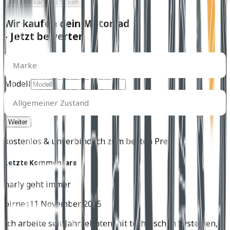
Kommentar abschicken
Wir kaufen dein Motorrad
- Jetzt bewerten
Marke
Marke
Modell
Allgemeiner
Zustand
Allgemeiner Zustand
kostenlos & unverbindlich zum besten Preis
Letzte Kommentare
harly geht immer
birnes
11 November 2025
Ich arbeite seit Jahrzehnten mit technischen Systemen,